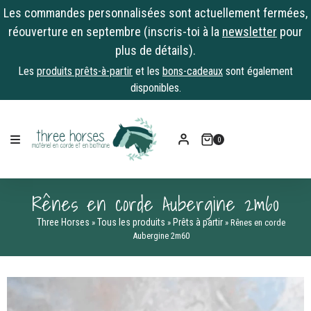
Les commandes personnalisées sont actuellement fermées,
réouverture en septembre (inscris-toi à la
newsletter
pour
plus de détails).
Les
produits prêts-à-partir
et les
bons-cadeaux
sont également
disponibles.
Skip
to
0
content
Rênes en corde Aubergine 2m60
Three Horses
Tous les produits
Prêts à partir
»
»
»
Rênes en corde
Aubergine 2m60