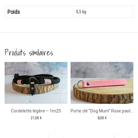
Poids
0,5 kg
Produits similaires
tité
ier
Cordelette légère – 1m25
Porte clé “Dog Mum” Rose pastel
21,00
€
8,00
€
rs
quantité
quanti