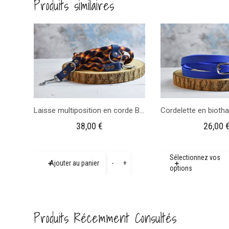
Produits similaires
Laisse multiposition en corde Bleu foncé
38,00
€
26,00
quantité
Sélectionnez vos
-
+
Ajouter au panier
options
de
Laisse
multiposition
Produits Récemment Consultés
en
corde