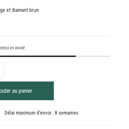
ge et diamant brun
cle(s) en stock!
é
e
outer au panier
ux
Délai maximum d'envoi : 8 semaines