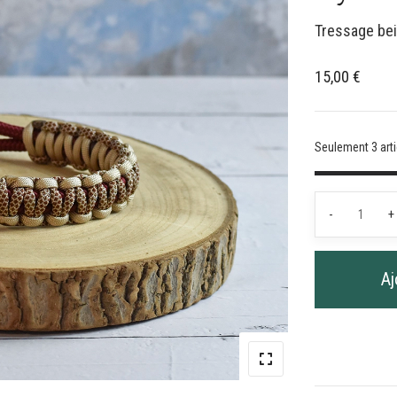
Tressage bei
15,00
€
Seulement 3 arti
quantit
-
+
de
Poigné
de
Aj
selle
bordea