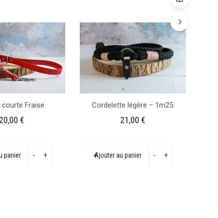
 courte Fraise
Cordelette légère – 1m25
20,00
€
21,00
€
quantité
quantité
-
+
-
+
u panier
Ajouter au panier
de
de
Laisse
Cordelette
courte
légère
Fraise
-
1m25