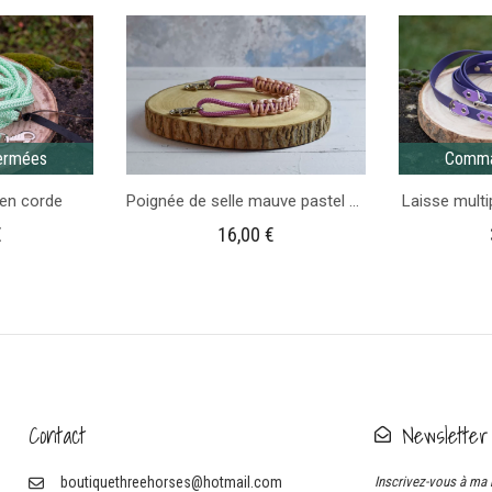
-
Taille
1m65
Cheval
ermées
Comma
en corde
Poignée de selle mauve pastel à paillettes
Laisse multi
€
16,00
€
Contact
Newsletter
boutiquethreehorses@hotmail.com
Inscrivez-vous à ma 