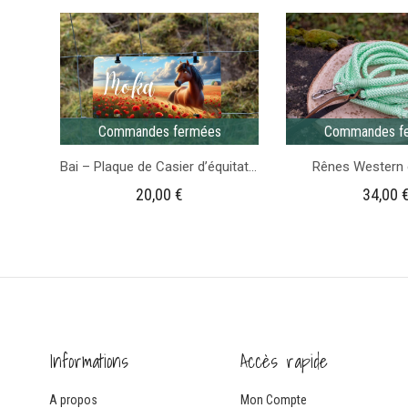
Bleu
foncé
Commandes fermées
Commandes f
Bai – Plaque de Casier d’équitation
Rênes Western 
20,00
€
34,00
Informations
Accès rapide
A propos
Mon Compte