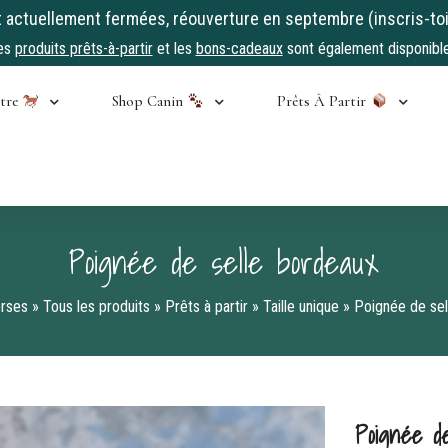
ctuellement fermées, réouverture en septembre (inscris-toi
es
produits prêts-à-partir
et les
bons-cadeaux
sont également disponible
stre
Shop Canin
Prêts À Partir
Poignée de selle bordeaux
rses
»
Tous les produits
»
Prêts à partir
»
Taille unique
»
Poignée de sel
Poignée de