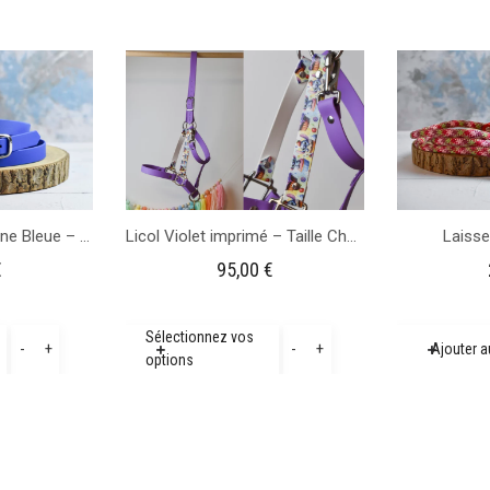
Cordelette en biothane Bleue – 1m65
Licol Violet imprimé – Taille Cheval
Laisse
€
95,00
€
quantité
quantité
Sélectionnez vos
-
+
-
+
Ajouter a
options
de
de
Cordelette
Licol
en
Violet
biothane
imprimé
Bleue
-