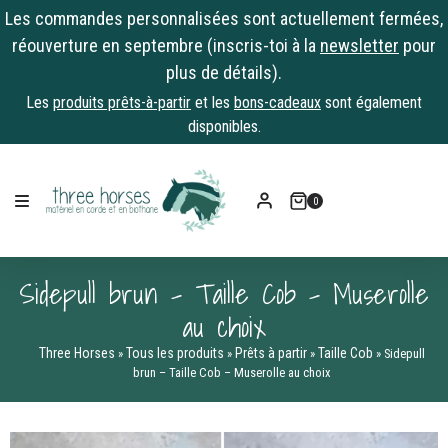
Les commandes personnalisées sont actuellement fermées,
réouverture en septembre (inscris-toi à la
newsletter
pour
plus de détails).
Les
produits prêts-à-partir
et les
bons-cadeaux
sont également
disponibles.
Skip
to
0
content
Sidepull brun – Taille Cob – Muserolle
au choix
Three Horses
Tous les produits
Prêts à partir
Taille Cob
»
»
»
»
Sidepull
brun – Taille Cob – Muserolle au choix