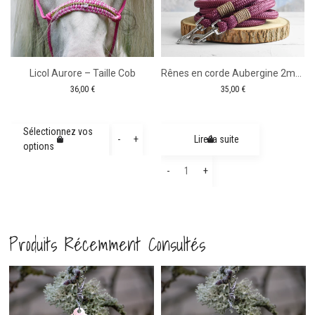
tité
elette
Licol Aurore – Taille Cob
Rênes en corde Aubergine 2m60
36,00
€
35,00
€
e
ge
quantité
Sélectionnez vos
-
+
Lire la suite
options
n
de
quantité
0
Licol
-
+
de
Aurore
Rênes
-
en
Taille
Produits Récemment Consultés
corde
Cob
Aubergine
Comm
fer
2m60
nde Motif fleurs