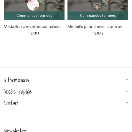
Commandes fermées
Commandes fermées
Médaillon cheval personnalisé ronde Fleurs Rose
Médaille pour cheval crâne de buffle
12,00
€
12,00
€
Informations
Accès rapide
Contact
Newsletter