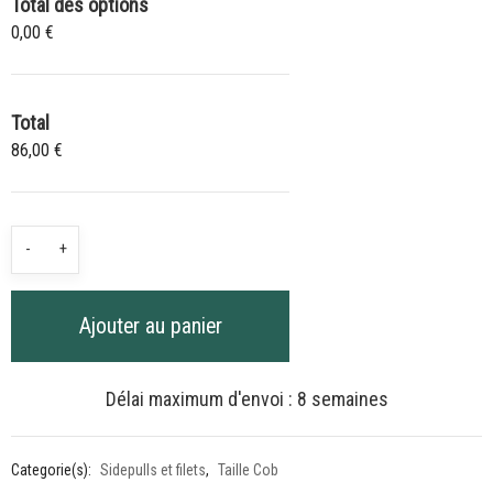
Total des options
0,00 €
Total
86,00 €
quantité
-
+
de
Sidepull
Ajouter au panier
brun
-
Taille
Délai maximum d'envoi : 8 semaines
Cob
-
Categorie(s):
Sidepulls et filets
,
Taille Cob
Muserolle