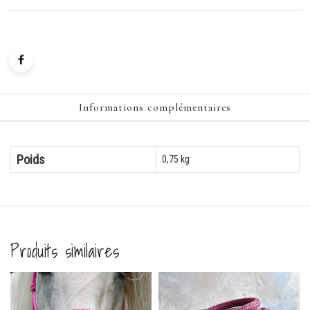
au
choix
Informations complémentaires
Poids
0,75 kg
Produits similaires
e Beige et brun 1m50